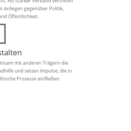
ht. Als starker Verband vertreten
n Anliegen gegenüber Politik,
nd Öffentlichkeit.

stalten
meinsam mit anderen Trägern die
dhilfe und setzen Impulse, die in
itische Prozesse einfließen.