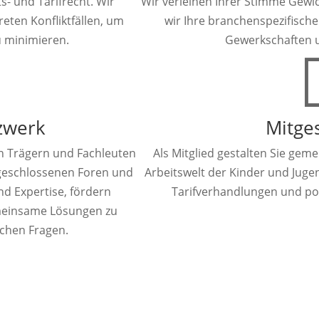
s- und Tarifrecht. Wir
Wir verleihen Ihrer Stimme Gewic
reten Konfliktfällen, um
wir Ihre branchenspezifische
u minimieren.
Gewerkschaften u
zwerk
Mitge
n Trägern und Fachleuten
Als Mitglied gestalten Sie ge
 geschlossenen Foren und
Arbeitswelt der Kinder und Jugen
d Expertise, fördern
Tarifverhandlungen und pol
meinsame Lösungen zu
ichen Fragen.