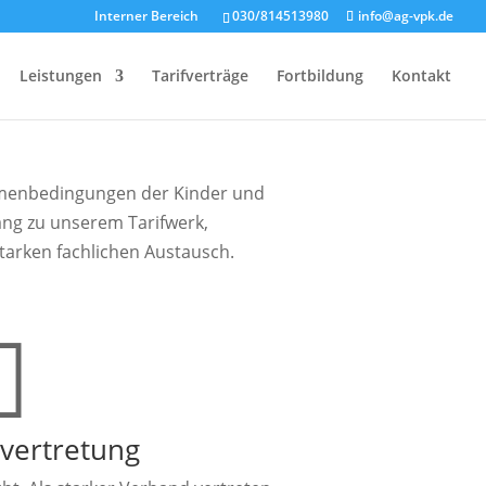
Interner Bereich
030/814513980
info@ag-vpk.de
Leistungen
Tarifverträge
Fortbildung
Kontakt
ahmenbedingungen der Kinder und
ang zu unserem Tarifwerk,
tarken fachlichen Austausch.

nvertretung