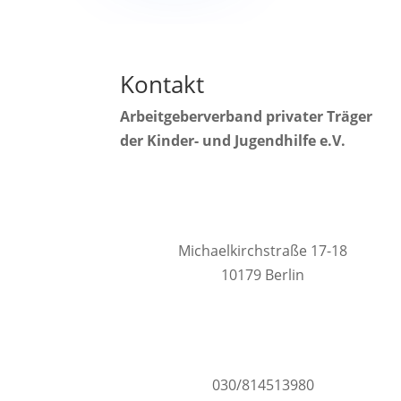
n
t
r
i
t
Kontakt
t
Arbeitgeberverband
privater Träger
der K
inder- und Jugendhilfe e.V.
Michaelkirchstraße 17-18
10179 Berlin
030/814513980