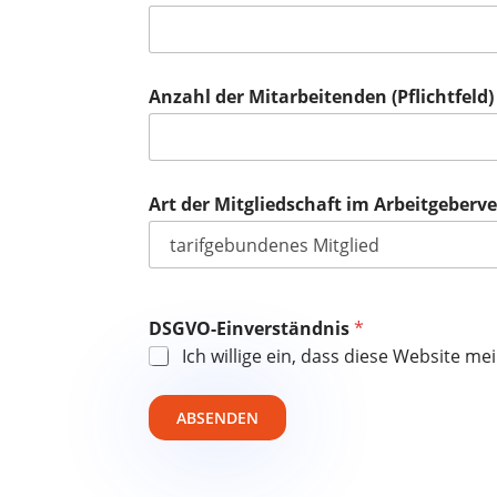
Anzahl der Mitarbeitenden (Pflichtfeld
Art der Mitgliedschaft im Arbeitgeber
N
DSGVO-Einverständnis
*
a
m
Ich willige ein, dass diese Website 
e
O
r
ABSENDEN
t
E
i